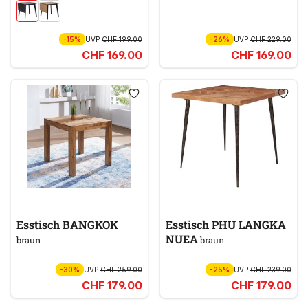
-15%
UVP
CHF 199.00
-26%
UVP
CHF 229.00
CHF 169.00
CHF 169.00
Esstisch BANGKOK
Esstisch PHU LANGKA
NUEA
braun
braun
-30%
UVP
CHF 259.00
-25%
UVP
CHF 239.00
CHF 179.00
CHF 179.00