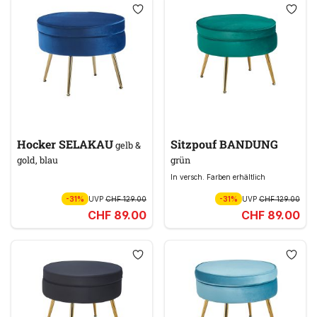
Hocker SELAKAU
Sitzpouf BANDUNG
gelb &
gold, blau
grün
In versch. Farben erhältlich
-31%
UVP
CHF 129.00
-31%
UVP
CHF 129.00
CHF 89.00
CHF 89.00