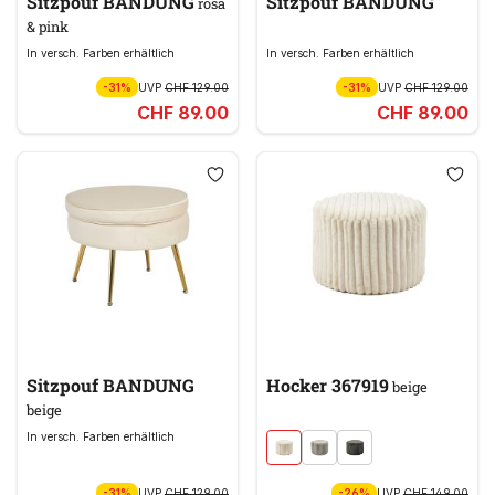
Sitzpouf BANDUNG
Sitzpouf BANDUNG
rosa
& pink
In versch. Farben erhältlich
In versch. Farben erhältlich
-31%
UVP
CHF 129.00
-31%
UVP
CHF 129.00
CHF 89.00
CHF 89.00
Sitzpouf BANDUNG
Hocker 367919
beige
beige
In versch. Farben erhältlich
-31%
UVP
CHF 129.00
-26%
UVP
CHF 149.00