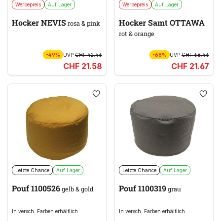
Werbepreis
Auf Lager
Werbepreis
Auf Lager
Hocker NEVIS
Hocker Samt OTTAWA
rosa & pink
rot & orange
-49%
UVP
CHF 42.46
-68%
UVP
CHF 68.46
CHF 21.58
CHF 21.67
Letzte Chance
Auf Lager
Letzte Chance
Auf Lager
Pouf 1100526
Pouf 1100319
gelb & gold
grau
In versch. Farben erhältlich
In versch. Farben erhältlich