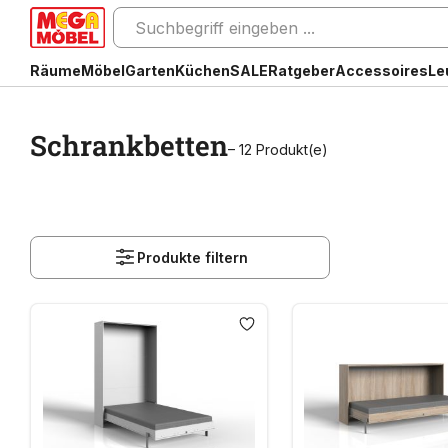
Räume
Möbel
Garten
Küchen
SALE
Ratgeber
Accessoires
Le
Schrankbetten
– 12 Produkt(e)
Produkte filtern