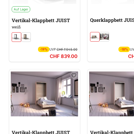
Auf Lager
Querklappbett
Vertikal-Klappbett JUIST
weiß
-19%
UVP
CHF 1’045.00
-18%
U
CHF 839.00
CH
Vertikal-Klappbett JUIST
Vertikal-Klappbett