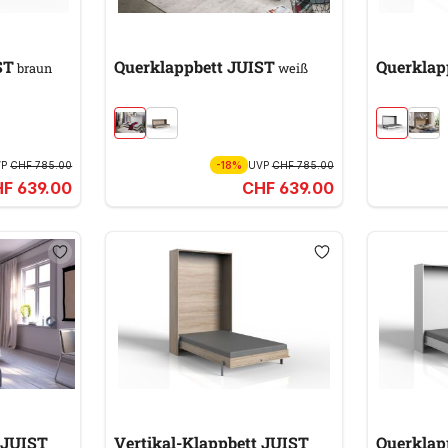
 JUIST
Querklappbett JUIST
braun
weiß
VP
CHF 785.00
-18%
UVP
CHF 785.00
F 639.00
CHF 639.00
 JUIST
Vertikal-Klappbett JUIST