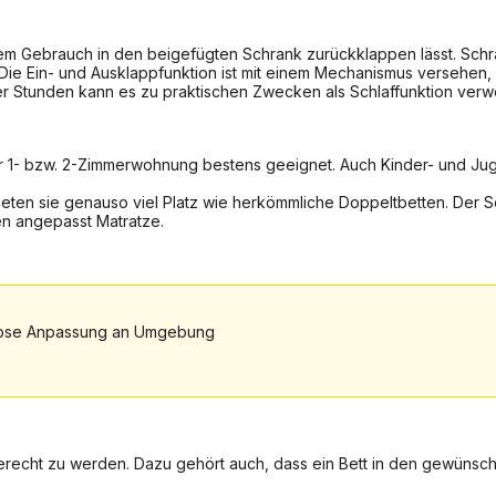
 dem Gebrauch in den beigefügten Schrank zurückklappen lässt. Schr
Die Ein- und Ausklappfunktion ist mit einem Mechanismus versehen, 
cher Stunden kann es zu praktischen Zwecken als Schlaffunktion ver
ner 1- bzw. 2-Zimmerwohnung bestens geeignet. Auch Kinder- und J
eten sie genauso viel Platz wie herkömmliche Doppeltbetten. Der Sch
en angepasst Matratze.
lose Anpassung an Umgebung
recht zu werden. Dazu gehört auch, dass ein Bett in den gewünscht