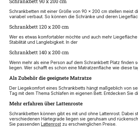
Schrankbett 90 x 200 cm
Schrankbetten mit einer Größe von 90 x 200 cm stellen meist d
variabel verbaut. So können die Schränke und deren Liegefläc
Schrankbett 120 x 200 cm
Wer es etwas komfortabler möchte und auch mehr Liegefläche s
Stabilität und Langlebigkeit. In der
Schrankbett 140 x 200 cm
Wenn mehr als eine Person auf dem Schrankbett Platz finden so
liegen. Wer schafft es schon eine Matratzenfläche wie diese ta
Als Zubehör die geeignete Matratze
Der Liegekomfort eines Schrankbetts hängt maßgeblich von sein
Tag mit dem Thema Schlafen im eigenen Bett. Entdecken Sie d
Mehr erfahren über Lattenroste
Schrankbetten können gibt es mit und ohne Lattenrost. Dabei st
verschiedenen Härtegrade liegen sie geruhsam und rückensch
Sie passenden
Lattenrost
zu erschwinglichen Preise.