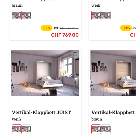
braun
weiß
-19%
UVP
CHF 959.00
-18%
U
CHF 769.00
CH
Vertikal-Klappbett JUIST
Vertikal-Klappbett
weiß
braun