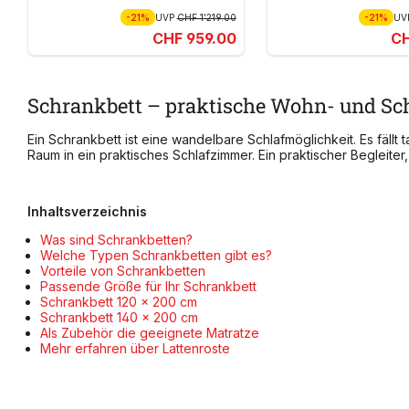
-21%
UVP
CHF 1’219.00
-21%
UV
CHF 959.00
CH
Schrankbett – praktische Wohn- und Sch
Ein Schrankbett ist eine wandelbare Schlafmöglichkeit. Es fäl
Raum in ein praktisches Schlafzimmer. Ein praktischer Begleiter
Inhaltsverzeichnis
Was sind Schrankbetten?
Welche Typen Schrankbetten gibt es?
Vorteile von Schrankbetten
Passende Größe für Ihr Schrankbett
Schrankbett 120 x 200 cm
Schrankbett 140 x 200 cm
Als Zubehör die geeignete Matratze
Mehr erfahren über Lattenroste