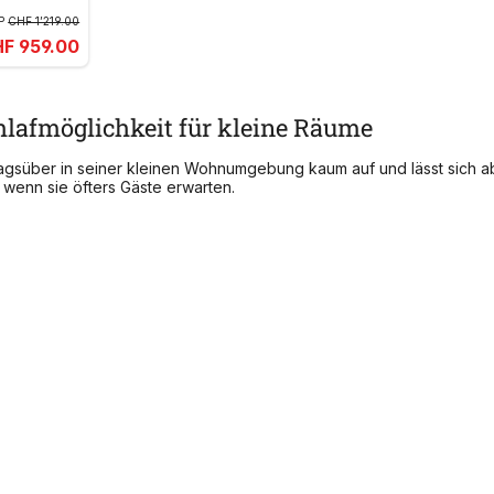
P
CHF 1’219.00
F 959.00
lafmöglichkeit für kleine Räume
lt tagsüber in seiner kleinen Wohnumgebung kaum auf und lässt sich
, wenn sie öfters Gäste erwarten.