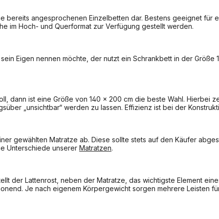
ie bereits angesprochenen Einzelbetten dar. Bestens geeignet für ei
he im Hoch- und Querformat zur Verfügung gestellt werden.
ein Eigen nennen möchte, der nutzt ein Schrankbett in der Größe 1
ll, dann ist eine Größe von 140 x 200 cm die beste Wahl. Hierbei z
gsüber „unsichtbar“ werden zu lassen. Effizienz ist bei der Konstruk
er gewählten Matratze ab. Diese sollte stets auf den Käufer abgest
ie Unterschiede unserer
Matratzen
.
ellt der Lattenrost, neben der Matratze, das wichtigste Element ein
onend. Je nach eigenem Körpergewicht sorgen mehrere Leisten für