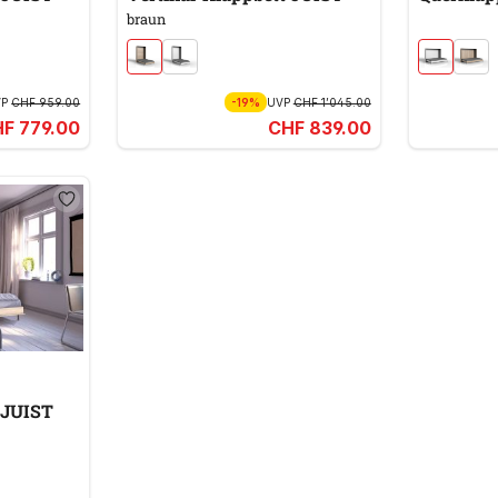
braun
VP
CHF 959.00
-19%
UVP
CHF 1’045.00
F 779.00
CHF 839.00
 JUIST