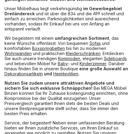
Unser Möbelhaus liegt verkehrsgünstig
im Gewerbegebiet
Dreiländereck
und ist über die B34 und die A99 schnell und
einfach zu erreichen. Parkmöglichkeiten sind ausreichend
vorhanden, sodass Ihr Einkauf bei uns von Anfang an
entspannt verläuft.
Wir begeistern mit einem
umfangreichen Sortiment
, das
keine Wünsche offenlässt: Von bequemen
Sofas
und
komfortablen
Boxspringbetten
bis hin zu modernen
Wohnwänden
und praktischen
Kleiderschränken
. Entdecken
Sie auch unsere trendigen
Kommoden
, eleganten
Sideboards
und liebevollen Möbel für
Baby
- und
Kinderzimmer
. Darüber
hinaus finden Sie in unserer Boutique
eine große Auswahl an
Dekorationsartikeln
und
Heimtextilien
.
Nutzen Sie zudem unsere attraktiven Angebote und
sichern Sie sich exklusive Schnäppchen!
Bei MEGA Möbel
Binzen können Sie Ihr Zuhause kostengünstig einrichten, ohne
Kompromisse bei der Qualität einzugehen. Unser
Preisvergleich garantiert Ihnen stets die besten Deals und
unsere Bestpreisgarantie stellt sicher, dass Sie immer den
besten Preis erhalten.
Service, der begeistert! Neben einer umfassenden Beratung
bieten wir Ihnen zusätzliche Services, um Ihren Einkauf so
angenehm wie möglich zu gestalten. Nutzen Sie unseren