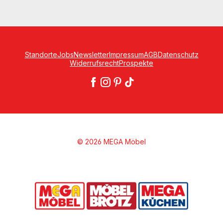
Standorte
Jobs
Newsletter
Impressum
AGB
Datenschutz
Widerrufsrecht
Prospekte
© 2026 MEGA Möbel