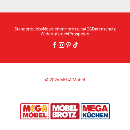
Standorte
Jobs
Newsletter
Impressum
AGB
Datenschutz
Widerrufsrecht
Prospekte
© 2026 MEGA Möbel