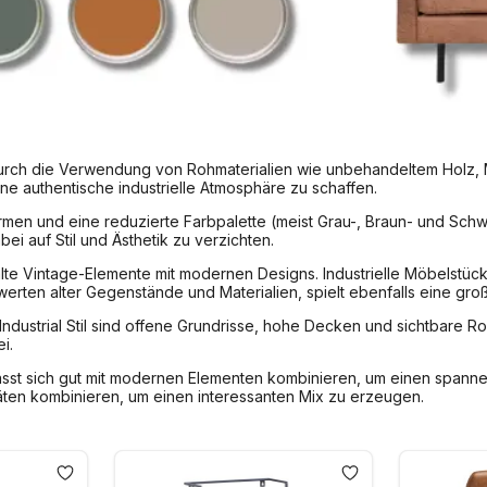
h durch die Verwendung von Rohmaterialien wie unbehandeltem Holz, 
ine authentische industrielle Atmosphäre zu schaffen.
rmen und eine reduzierte Farbpalette (meist Grau-, Braun- und Schw
ei auf Stil und Ästhetik zu verzichten.
e alte Vintage-Elemente mit modernen Designs. Industrielle Möbelstü
erten alter Gegenstände und Materialien, spielt ebenfalls eine groß
 Industrial Stil sind offene Grundrisse, hohe Decken und sichtbare 
i.
l lässt sich gut mit modernen Elementen kombinieren, um einen spanne
ten kombinieren, um einen interessanten Mix zu erzeugen.