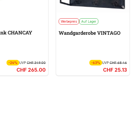
Werbepreis
Auf Lager
ank CHANCAY
Wandgarderobe VINTAGO
-24%
UVP
CHF 349.00
-63%
UVP
CHF 68.46
CHF 265.00
CHF 25.13