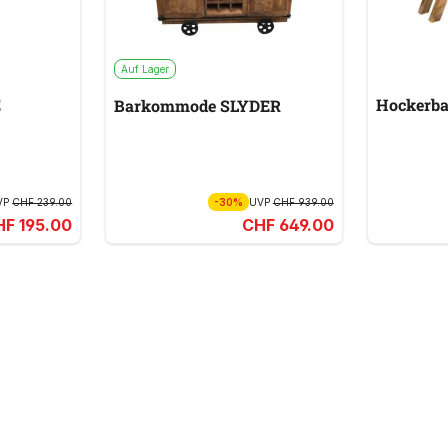
Auf Lager
E
Hockerb
Barkommode SLYDER
VP
CHF 239.00
-30%
UVP
CHF 939.00
HF 195.00
CHF 649.00