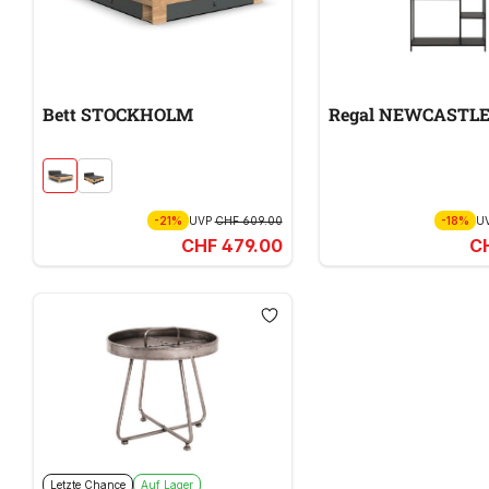
Bett STOCKHOLM
Regal NEWCASTL
-21%
UVP
CHF 609.00
-18%
U
CHF 479.00
C
Letzte Chance
Auf Lager