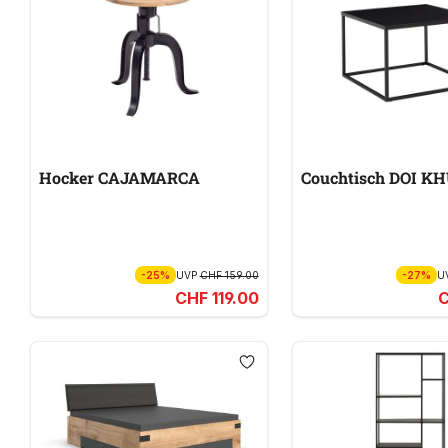
Hocker CAJAMARCA
Couchtisch DOI 
-25%
UVP
CHF 159.00
-27%
U
CHF 119.00
C