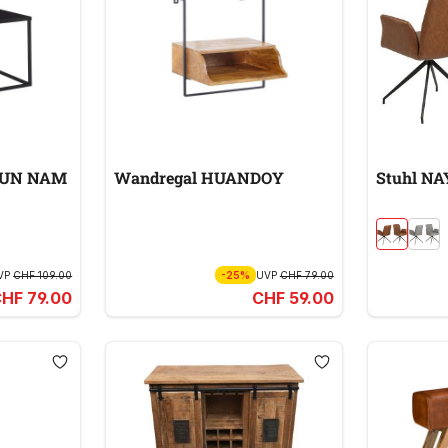
KHUN NAM
Wandregal HUANDOY
Stuhl NA
VP
CHF 109.00
-25%
UVP
CHF 79.00
HF 79.00
CHF 59.00