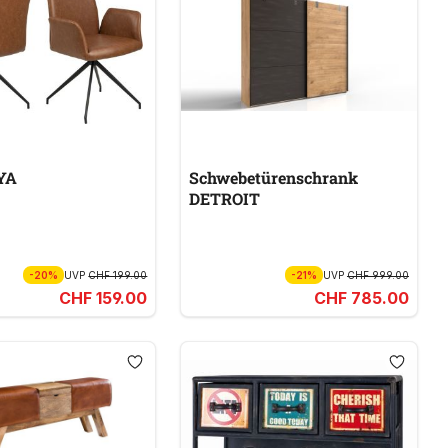
YA
Schwebetürenschrank
DETROIT
-20%
UVP
CHF 199.00
-21%
UVP
CHF 999.00
CHF 159.00
CHF 785.00