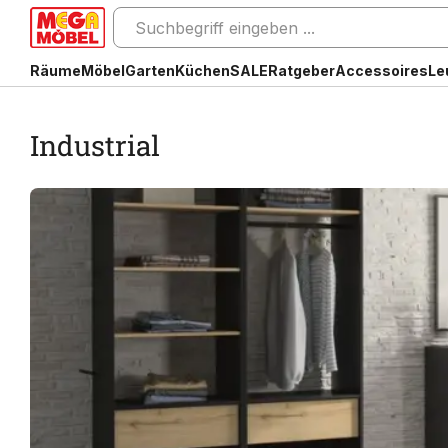
Räume
Möbel
Garten
Küchen
SALE
Ratgeber
Accessoires
Le
Industrial