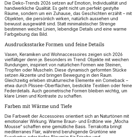
Die Deko-Trends 2026 setzen auf Emotion, Individualität und
handwerkliche Qualität. Es geht nicht um perfekt gestylte
Räume, sondern um ein Zuhause, das Geschichten erzählt – mit
Objekten, die persönlich wirken, natürlich aussehen und
bewusst ausgewählt sind. Statt minimalistischer Strenge
bestimmen weiche Linien, lebendige Details und eine warme
Farbgebung das Bild.
Ausdrucksstarke Formen und feine Details
Vasen, Keramiken und Wohnaccessoires zeigen sich 2026
vielfältiger denn je. Besonders im Trend: Objekte mit weichen
Rundungen, inspiriert von natürlichen Formen wie Steinen,
Tropfen oder Muscheln. Diese dynamisch geformten Stücke
setzen Akzente und bringen Bewegung in den Raum.
Gleichzeitig erleben strukturreiche Elemente ein Comeback –
etwa durch Plissee-Oberflächen, bestickte Textilien oder feine
Federdetails. Auch geometrische Formen bleiben wichtig, um
klare Linien und Kontraste zu schaffen.
Farben mit Wärme und Tiefe
Die Farbwelt der Accessoires orientiert sich an Naturtönen mit
emotionaler Wirkung. Warme Braun- und Erdtöne wie „Mocha
Mousse“ schaffen eine gemütliche Basis. Terrakotta bringt
mediterranes Flair, während beruhigende Grüntöne wie
Eucalyptus oder tiefes Blaugrün für Frische und