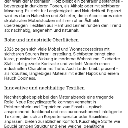
der Wahl der Materialien. Holz bleibt ein zentraler Bestandteil –
bevorzugt in dunkleren Tönen, als Altholz oder mit sichtbarer
Maserung. Es steht für Langlebigkeit und Natürlichkeit. Ergänzt
wird es durch Naturstein und Schiefer, die in Accessoires oder
skulpturalen Möbelstücken mit ihrer rohen Ästhetik
überzeugen. Textilien aus Hanf und Leinen runden den Trend
ab: nachhaltig, angenehm und naturnah.
Rohe und industrielle Oberflächen
2026 zeigen sich viele Möbel und Wohnaccessoires mit
sichtbaren Spuren ihrer Herstellung. Sichtbeton bringt eine
klare, puristische Wirkung in moderne Wohnräume. Oxidierter
Stahl setzt gezielte Kontraste und verleiht Möbeln einen
industriellen Charakter mit Tiefe. Auch Leder bleibt präsent –
als robustes, langlebiges Material mit edler Haptik und einem
Hauch Coolness.
Innovative und nachhaltige Textilien
Nachhaltigkeit spielt bei den Materialtrends eine tragende
Rolle. Neue Recyclingstoffe kommen vermehrt in
Polstermöbeln und Teppichen zum Einsatz – optisch
ansprechend, funktional und ressourcenschonend. Intelligente
Textilien, die sich an Körpertemperatur oder Raumklima
anpassen, bieten zusätzlichen Komfort. Kuschelige Stoffe wie
Bouclé bringen Struktur und eine weiche, gemütliche