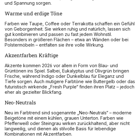
und Spannung sorgen.
Warme und erdige Töne
Farben wie Taupe, Coffee oder Terrakotta schaffen ein Gefühl
von Geborgenheit. Sie wirken ruhig und natürlich, lassen sich
gut kombinieren und passen zu fast jedem Wohnstil.
Besonders in größeren Flächen – etwa an Wänden oder bei
Polstermöbeln – entfalten sie ihre volle Wirkung.
Akzentfarben Kräftige
Akzente kommen 2026 vor allem in Form von Blau- und
Grüntönen ins Spiel. Salbei, Eukalyptus und Olivgrün bringen
Frische, während Indigo oder Dunkelblau für Eleganz und
Tiefe sorgen. Auch mutigere Farbtöne wie Buttergelb oder das
futuristisch wirkende „Fresh Purple“ finden ihren Platz – jedoch
eher als gezielter Blickfang.
Neo-Neutrals
Neu im Farbtrend sind sogenannte „Neo-Neutrals“ – moderne
Beigetöne mit einem kühlen, grauen Unterton. Farben wie
Pfefferweiß oder Steingrau wirken zurückhaltend, aber nicht
langweilig, und dienen als stilvolle Basis für lebendige
Kombinationen mit Akzentfarben.