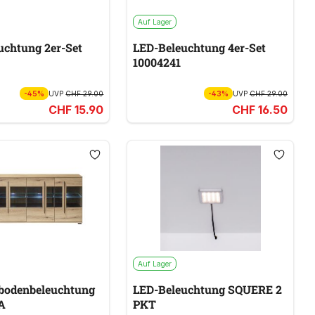
Auf Lager
uchtung 2er-Set
LED-Beleuchtung 4er-Set
10004241
-45%
UVP
CHF 29.00
-43%
UVP
CHF 29.00
CHF 15.90
CHF 16.50
Auf Lager
bodenbeleuchtung
LED-Beleuchtung SQUERE 2
A
PKT