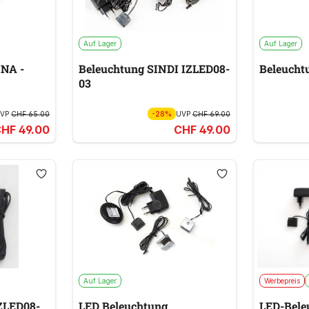
Auf Lager
Auf Lager
NA -
Beleuchtung SINDI IZLED08-
Beleuch
03
UVP
CHF 65.00
-28%
UVP
CHF 69.00
HF 49.00
CHF 49.00
Auf Lager
Werbepreis
ZLED08-
LED Beleuchtung
LED-Bele