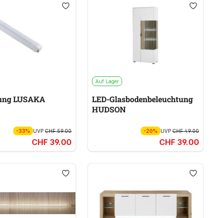
Auf Lager
tung LUSAKA
LED-Glasbodenbeleuchtung
HUDSON
-33%
UVP
CHF 59.00
-20%
UVP
CHF 49.00
CHF 39.00
CHF 39.00