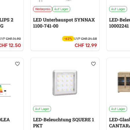
Werbepreis
Auf Lager
Auf Lager
LIPS 2
LED Unterbauspot SYNNAX
LED-Bele
NG
1100-741-00
10002241
UVP
CHF 14.90
-62%
UVP
CHF 34.58
CHF 12.50
CHF 12.99
Auf Lager
Auf Lager
OLEA
LED-Beleuchtung SQUERE 1
LED-Glas
PKT
CANTAR