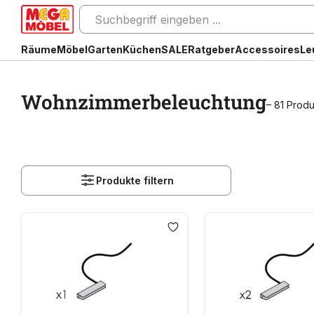
Räume
Möbel
Garten
Küchen
SALE
Ratgeber
Accessoires
Le
Wohnzimmerbeleuchtung
– 81 Produ
Produkte filtern