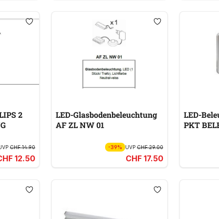
LIPS 2
LED-Glasbodenbeleuchtung
LED-Bele
NG
AF ZL NW 01
PKT BE
UVP
CHF 14.90
-39%
UVP
CHF 29.00
CHF 12.50
CHF 17.50