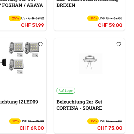
/ FOSHAN / ARAYA
BRIXEN
-25%
UVP
CHF 69.32
-14%
UVP
CHF 69.00
CHF 51.99
CHF 59.00
Auf Lager
uchtung IZLED09-
Beleuchtung 2er-Set
CORTINA - SQUARE
-12%
UVP
CHF 79.00
-15%
UVP
CHF 89.00
CHF 69.00
CHF 75.00