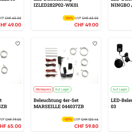
IZLED282P02-WK01
NINGBO 
UVP
CHF 65.00
-24%
UVP
CHF 65.00
HF 49.00
CHF 49.00
Werbepreis
Auf Lager
Auf Lager
t
Beleuchtung 4er-Set
LED-Bele
5ZB
MARSEILLE 044037ZB
03
UVP
CHF 79.00
-50%
UVP
CHF 120.46
HF 65.00
CHF 59.80