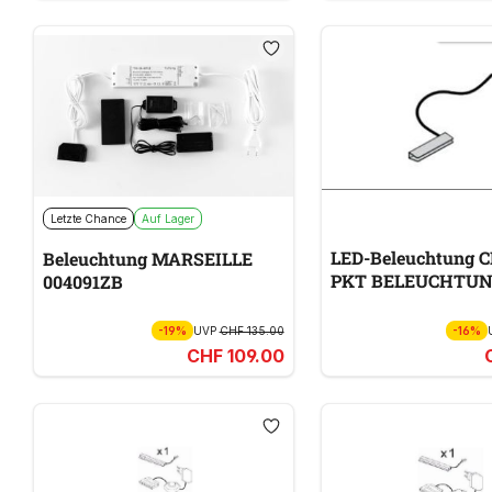
Letzte Chance
Auf Lager
LED-Beleuchtung C
Beleuchtung MARSEILLE
PKT BELEUCHTU
004091ZB
-19%
UVP
CHF 135.00
-16%
CHF 109.00