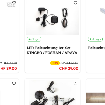
Auf Lager
Auf Lager
LED-Beleuchtung 1er-Set
Beleuch
NINGBO / FOSHAN / ARAYA
UVP
CHF 49.00
-33%
UVP
CHF 59.00
HF 39.00
CHF 39.00