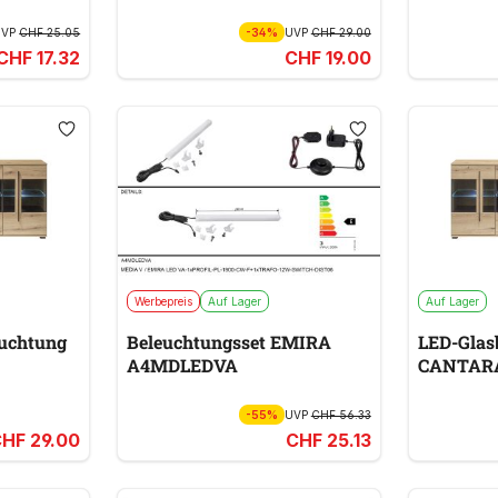
UVP
CHF 25.05
-34%
UVP
CHF 29.00
CHF 17.32
CHF 19.00
Werbepreis
Auf Lager
Auf Lager
uchtung
Beleuchtungsset EMIRA
LED-Glas
A4MDLEDVA
CANTAR
-55%
UVP
CHF 56.33
HF 29.00
CHF 25.13