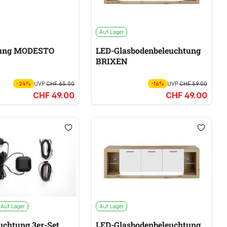
Auf Lager
tung MODESTO
LED-Glasbodenbeleuchtung
BRIXEN
-24%
UVP
CHF 65.00
-16%
UVP
CHF 59.00
CHF 49.00
CHF 49.00
Auf Lager
Auf Lager
uchtung 3er-Set
LED-Glasbodenbeleuchtung