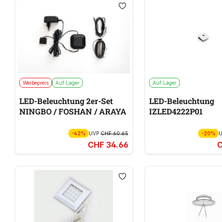
Werbepreis
Auf Lager
Auf Lager
LED-Beleuchtung 2er-Set
LED-Beleuchtung
NINGBO / FOSHAN / ARAYA
IZLED4222P01
-42%
UVP
CHF 60.65
-20%
CHF 34.66
C