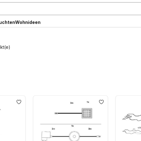
uchten
Wohnideen
kt(e)