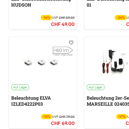
HUDSON
01
-16%
UVP
CHF 59.00
-24%
CHF 49.00
C
Auf Lager
Auf Lager
Beleuchtung ELVA
Beleuchtung 2er-Se
IZLED4222P03
MARSEILLE 02403
-12%
UVP
CHF 79.00
-17%
CHF 69.00
C