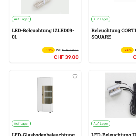
Auf Lager
Auf Lager
LED-Beleuchtung IZLED09-
Beleuchtung CORTI
01
SQUARE
-33%
UVP
CHF 59.00
-24%
CHF 39.00
C
Auf Lager
Auf Lager
LED-Glasbodenbeleuchtung
LED-Beleuchtung I