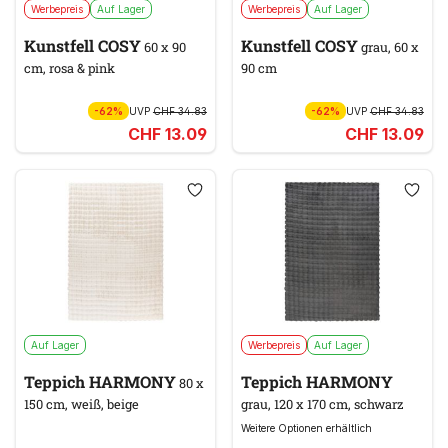
Werbepreis
Auf Lager
Werbepreis
Auf Lager
Kunstfell COSY
Kunstfell COSY
60 x 90
grau, 60 x
cm, rosa & pink
90 cm
-62%
UVP
CHF 34.83
-62%
UVP
CHF 34.83
CHF 13.09
CHF 13.09
Auf Lager
Werbepreis
Auf Lager
Teppich HARMONY
Teppich HARMONY
80 x
150 cm, weiß, beige
grau, 120 x 170 cm, schwarz
Weitere Optionen erhältlich