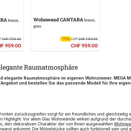
Wohnwand CANTARA
ARA
braun,
braun,
grau
P
CHF 1’175.00
-17%
UVP
CHF 1’159.00
F 959.00
CHF 959.00
elegante Raumatmosphäre
d elegante Raumatmosphäre im eigenen Wohnzimmer. MEGA Möbe
 Angebot und bestellen Sie das passende Modell für Ihre eig
onten zurückzugreifen sorgt für ein freundliches und gleichzeitig 
 Highlight. Vor allem Glas Wohnwände wirken aufgrund der durchsic
ei, den dekorativen Charakter der von Ihnen ausgewählten
Wohnwa
wand ankommt. Die Möbelstücke sollten auch funktionell sein und a