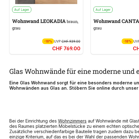
Auf Lager
Auf Lager
Wohnwand LEOKADIA
Wohnwand CANT
braun,
grau
grau
-18%
UVP
CHF 939.00
-18%
UV
CHF 769.00
CH
Glas Wohnwände für eine moderne und 
Eine Glas Wohnwand sorgt für eine besonders moderne un
Wohnwänden aus Glas an. Stöbern Sie online durch unser
Bei der Einrichtung des
Wohnzimmers
auf Wohnwände mit Glasfr
des Raumes platzierten Möbelstücke zu einem echten optischen
Zusätzliche verschiedenfarbige Bauteile tragen zudem dazu b
einzige Kriterium, auf das es bei der Wahl der passenden Wohn