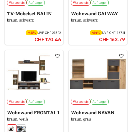
Werbepreis
Auf Lager
Werbepreis
Auf Lager
TV-Möbelset BALIN
Wohnwand GALWAY
braun, schwarz
braun, schwarz
-48%
UVP
CHF 233.12
-64%
UVP
CHF 467.11
CHF 120.46
CHF 163.79
Werbepreis
Auf Lager
Werbepreis
Auf Lager
Wohnwand FRONTAL 1
Wohnwand NAVAN
braun, weiß
braun, grau