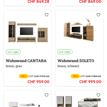
CHF 849.28
CHF 869.00
Auf Lager
Auf Lager
Wohnwand CANTARA
Wohnwand SOLETO
braun, grau
braun, schwarz
-18%
UVP
CHF 1’175.00
-15%
UVP
CHF 1’189.00
CHF 959.00
CHF 999.00