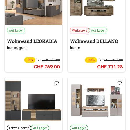
Auf Lager
Werbepreis
Auf Lager
Wohnwand LEOKADIA
Wohnwand BELLANO
braun, grau
braun
-18%
UVP
CHF 939.00
-23%
UVP
CHF 1’013.08
CHF 769.00
CHF 771.28
Letzte Chance
Auf Lager
Auf Lager