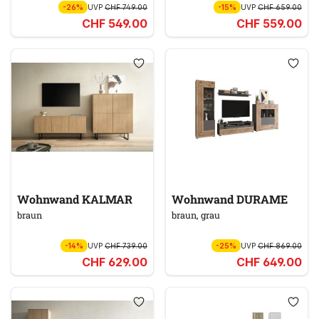
-26%
UVP
CHF 749.00
-15%
UVP
CHF 659.00
CHF 549.00
CHF 559.00
Wohnwand KALMAR
Wohnwand DURAME
braun
braun, grau
-14%
UVP
CHF 739.00
-25%
UVP
CHF 869.00
CHF 629.00
CHF 649.00