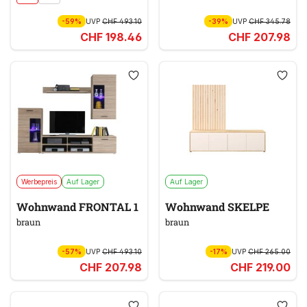
-59%
UVP
CHF 493.10
-39%
UVP
CHF 345.78
CHF 198.46
CHF 207.98
Werbepreis
Auf Lager
Auf Lager
Wohnwand FRONTAL 1
Wohnwand SKELPE
braun
braun
-57%
UVP
CHF 493.10
-17%
UVP
CHF 265.00
CHF 207.98
CHF 219.00