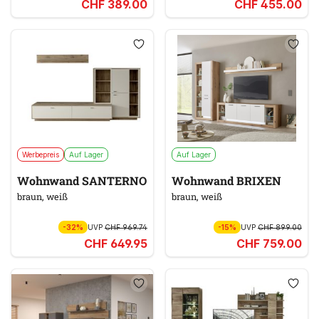
CHF 389.00
CHF 455.00
Werbepreis
Auf Lager
Auf Lager
Wohnwand SANTERNO
Wohnwand BRIXEN
braun, weiß
braun, weiß
-32%
UVP
CHF 969.74
-15%
UVP
CHF 899.00
CHF 649.95
CHF 759.00