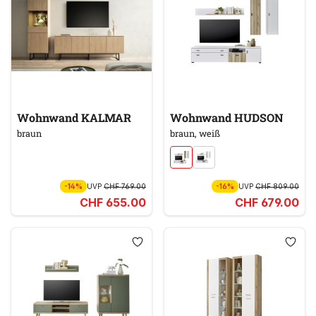
Wohnwand KALMAR
Wohnwand HUDSON
braun
braun, weiß
-14%
UVP
CHF 769.00
-16%
UVP
CHF 809.00
CHF 655.00
CHF 679.00