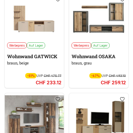
Werbepreis
Auf Lager
Werbepreis
Auf Lager
Wohnwand GATWICK
Wohnwand OSAKA
braun, beige
braun, grau
-51%
UVP
CHF 475.77
-47%
UVP
CHF 493.10
CHF 233.12
CHF 259.12