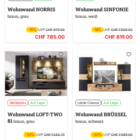
Wohnwand NORRIS
Wohnwand SINFONIE
braun, grau
braun, weiß
-19%
UVP
CHF 979.00
-18%
UVP
CHF 1’009.00
CHF 785.00
CHF 819.00
Werbepreis
Auf Lager
Letzte Chance
Auf Lager
Wohnwand LOFT-TWO
Wohnwand BRÜSSEL
81
braun, grau
braun, schwarz
-32%
UVP
CHF 1’255.73
-20%
UVP
CHF 1’089.00