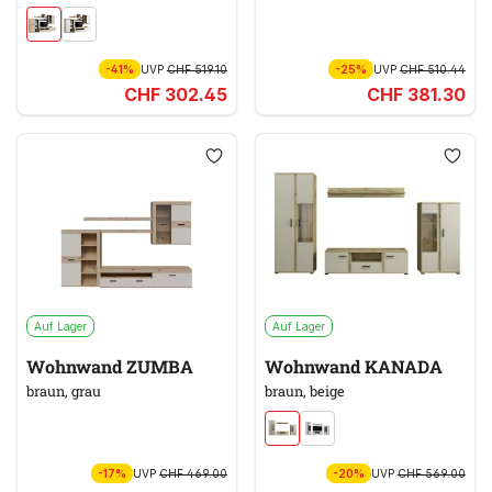
-41%
UVP
CHF 519.10
-25%
UVP
CHF 510.44
CHF 302.45
CHF 381.30
Auf Lager
Auf Lager
Wohnwand ZUMBA
Wohnwand KANADA
braun, grau
braun, beige
-17%
UVP
CHF 469.00
-20%
UVP
CHF 569.00