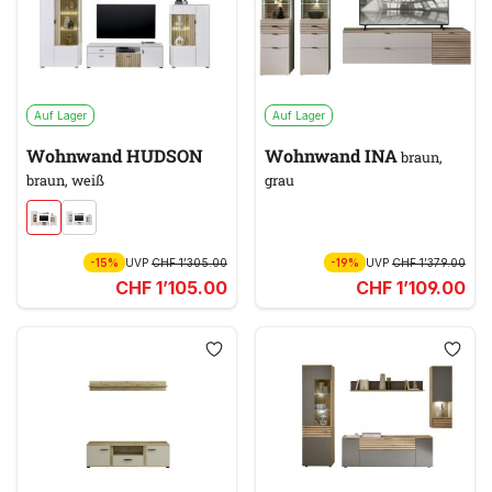
Auf Lager
Auf Lager
Wohnwand HUDSON
Wohnwand INA
braun,
braun, weiß
grau
-15%
UVP
CHF 1’305.00
-19%
UVP
CHF 1’379.00
CHF 1’105.00
CHF 1’109.00