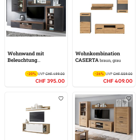
Wohnwand mit
Wohnkombination
Beleuchtung
CASERTA
braun, grau
VALENTIN
braun, schwarz
-20%
UVP
CHF 499.00
-26%
UVP
CHF 559.00
CHF 395.00
CHF 409.00