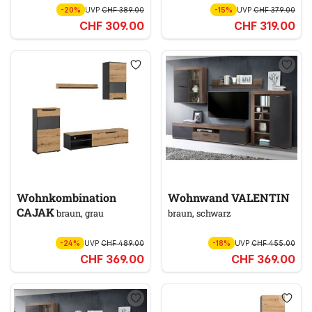
-20%
UVP
CHF 389.00
-15%
UVP
CHF 379.00
CHF 309.00
CHF 319.00
Wohnkombination
Wohnwand VALENTIN
CAJAK
braun, grau
braun, schwarz
-24%
UVP
CHF 489.00
-18%
UVP
CHF 455.00
CHF 369.00
CHF 369.00