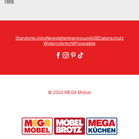
Hilfe
Standorte
Jobs
Newsletter
Impressum
AGB
Datenschutz
Widerrufsrecht
Prospekte
© 2026 MEGA Möbel