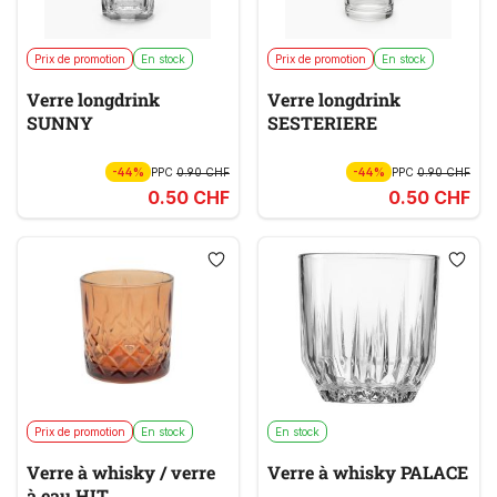
Prix de promotion
En stock
Prix de promotion
En stock
Verre longdrink
Verre longdrink
SUNNY
SESTERIERE
-44%
PPC
0.90 CHF
-44%
PPC
0.90 CHF
0.50 CHF
0.50 CHF
Prix de promotion
En stock
En stock
Verre à whisky / verre
Verre à whisky PALACE
à eau HIT