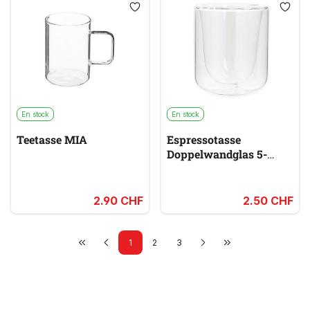
En stock
En stock
Teetasse MIA
Espressotasse
Doppelwandglas 5-
FIVE
2.90 CHF
2.50 CHF
1
2
3