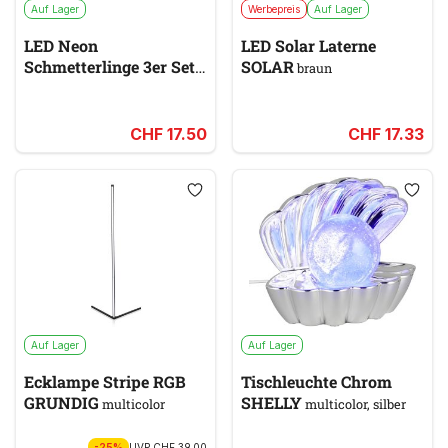
Auf Lager
Werbepreis
Auf Lager
LED Neon
LED Solar Laterne
Schmetterlinge 3er Set
SOLAR
braun
NEON
gelb & gold, rosa &
pink, lila
CHF 17.50
CHF 17.33
Auf Lager
Auf Lager
Ecklampe Stripe RGB
Tischleuchte Chrom
GRUNDIG
SHELLY
multicolor
multicolor, silber
-25%
UVP
CHF 39.00