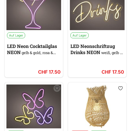
Auf Lager
Auf Lager
LED Neon Cocktailglas
LED Neonschriftzug
NEON
Drinks NEON
gelb & gold, rosa &
weiß, gelb &
pink
gold
CHF 17.50
CHF 17.50