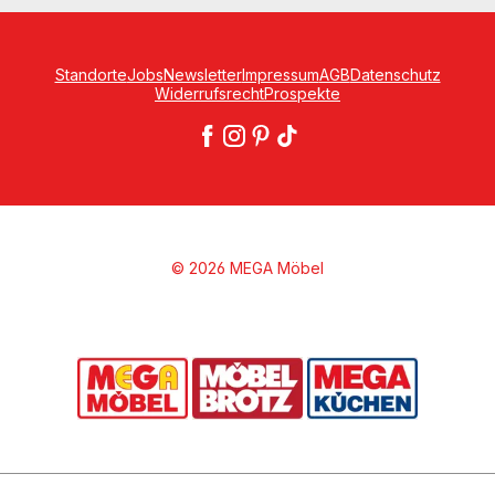
Standorte
Jobs
Newsletter
Impressum
AGB
Datenschutz
Widerrufsrecht
Prospekte
© 2026 MEGA Möbel