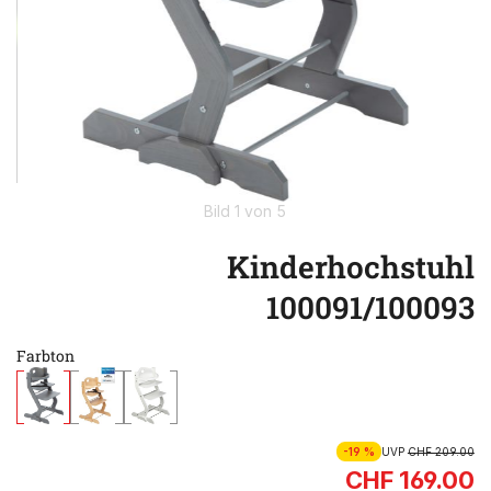
Bild 1 von 5
Kinderhochstuhl
100091/100093
Farbton
-19 %
UVP
CHF 209.00
CHF 169.00