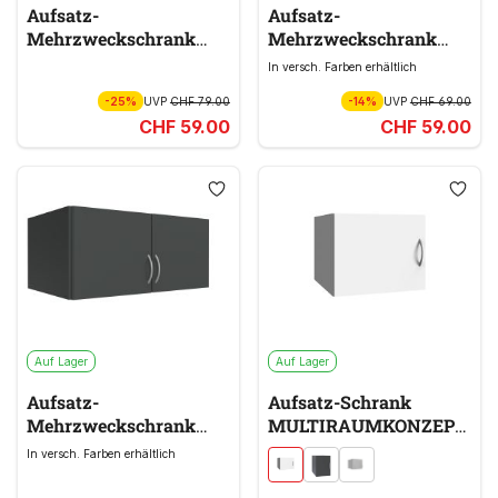
Aufsatz-
Aufsatz-
Mehrzweckschrank
Mehrzweckschrank
MULTIRAUMKONZEPT
MULTIRAUMKONZEPT
In versch. Farben erhältlich
weiß
weiß
-25%
UVP
CHF 79.00
-14%
UVP
CHF 69.00
CHF 59.00
CHF 59.00
Auf Lager
Auf Lager
Aufsatz-
Aufsatz-Schrank
Mehrzweckschrank
MULTIRAUMKONZEPT
MULTIRAUMKONZEPT
weiß
In versch. Farben erhältlich
grau