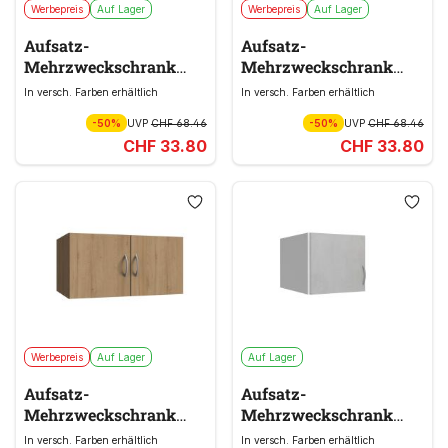
Werbepreis
Auf Lager
Werbepreis
Auf Lager
Aufsatz-
Aufsatz-
Mehrzweckschrank
Mehrzweckschrank
MULTIRAUMKONZEPT
MULTIRAUMKONZEPT
In versch. Farben erhältlich
In versch. Farben erhältlich
braun
braun
-50%
UVP
CHF 68.46
-50%
UVP
CHF 68.46
CHF 33.80
CHF 33.80
Werbepreis
Auf Lager
Auf Lager
Aufsatz-
Aufsatz-
Mehrzweckschrank
Mehrzweckschrank
MULTIRAUMKONZEPT
MULTIRAUMKONZEPT
In versch. Farben erhältlich
In versch. Farben erhältlich