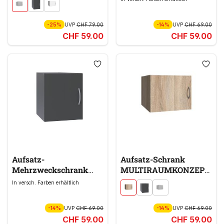
grau
-25%
UVP
CHF 79.00
-14%
UVP
CHF 69.00
CHF 59.00
CHF 59.00
Aufsatz-
Aufsatz-Schrank
Mehrzweckschrank
MULTIRAUMKONZEPT
MULTIRAUMKONZEPT
braun
In versch. Farben erhältlich
grau
-14%
UVP
CHF 69.00
-14%
UVP
CHF 69.00
CHF 59.00
CHF 59.00