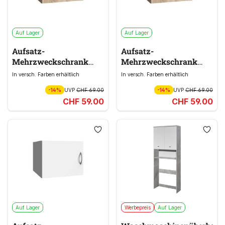
Auf Lager
Auf Lager
Aufsatz-
Aufsatz-
Mehrzweckschrank
Mehrzweckschrank
MULTIRAUMKONZEPT
MULTIRAUMKONZEPT
In versch. Farben erhältlich
In versch. Farben erhältlich
braun
braun
-14%
UVP
CHF 69.00
-14%
UVP
CHF 69.00
CHF 59.00
CHF 59.00
Auf Lager
Werbepreis
Auf Lager