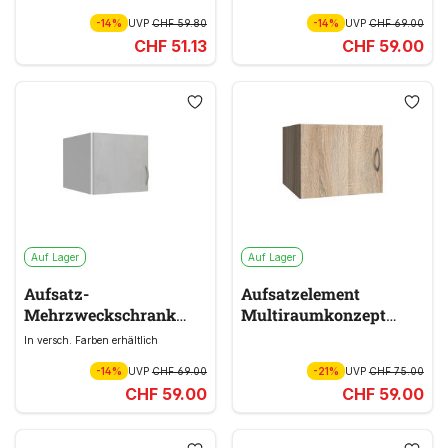
braun
grau
-14%
UVP
CHF 59.80
-14%
UVP
CHF 69.00
CHF 51.13
CHF 59.00
Auf Lager
Auf Lager
Aufsatz-
Aufsatzelement
Mehrzweckschrank
Multiraumkonzept
MULTIRAUMKONZEPT
braun
In versch. Farben erhältlich
grau, weiß
-14%
UVP
CHF 69.00
-21%
UVP
CHF 75.00
CHF 59.00
CHF 59.00