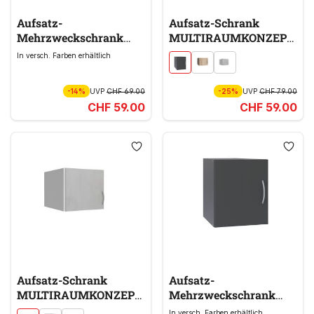
Aufsatz-
Aufsatz-Schrank
Mehrzweckschrank
MULTIRAUMKONZEPT
MULTIRAUMKONZEPT
grau
In versch. Farben erhältlich
grau
-14%
UVP
CHF 69.00
-25%
UVP
CHF 79.00
CHF 59.00
CHF 59.00
Aufsatz-Schrank
Aufsatz-
MULTIRAUMKONZEPT
Mehrzweckschrank
MULTIRAUMKONZEPT
grau
In versch. Farben erhältlich