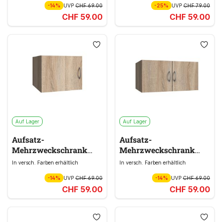
-14%
UVP
CHF 69.00
-25%
UVP
CHF 79.00
CHF 59.00
CHF 59.00
Auf Lager
Auf Lager
Aufsatz-
Aufsatz-
Mehrzweckschrank
Mehrzweckschrank
MULTIRAUMKONZEPT
MULTIRAUMKONZEPT
In versch. Farben erhältlich
In versch. Farben erhältlich
braun
braun
-14%
UVP
CHF 69.00
-14%
UVP
CHF 69.00
CHF 59.00
CHF 59.00