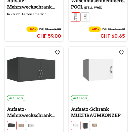
Aufsatz-
Waschmaschinenüberbau
Mehrzweckschrank
POOL
grau, weiß
MULTIRAUMKONZEPT
In versch. Farben erhältlich
weiß
-14%
UVP
CHF 69.00
-68%
UVP
CHF 189.79
CHF 59.00
CHF 60.65
Auf Lager
Auf Lager
Aufsatz-
Aufsatz-Schrank
Mehrzweckschrank
MULTIRAUMKONZEPT
MULTIRAUMKONZEPT
weiß
grau